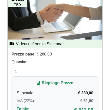
TBD
Videoconferenza Sincrona
Numero ore:
12
Prezzo base:
€ 280,00
Quantità:
Riepilogo Prezzo
Subtotale:
€ 280,00
IVA (22%):
€ 61,00
Totale:
€ 341,00