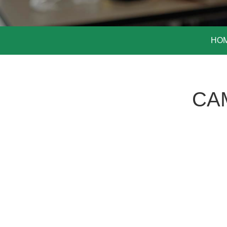
HO
CA