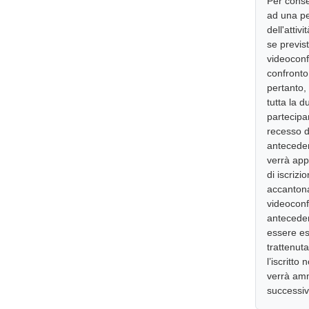
Per conse
ad una pe
dell'attiv
se previs
videoconf
confronto 
pertanto,
tutta la 
partecipant
recesso d
antecedent
verrà app
di iscriz
accantonat
videoconf
antecedent
essere ese
trattenuta
l’iscritto
verrà amm
successiv