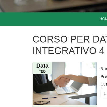
HO
CORSO PER DAT
INTEGRATIVO 4 - 
Data
Num
TBD
Pre
Qua