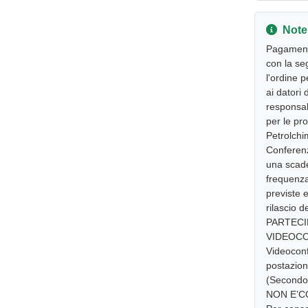
Note
Pagamento
con la se
l'ordine p
ai datori 
responsab
per le pro
Petrolchi
Conferenz
una scade
frequenza
previste e
rilascio 
PARTECI
VIDEOCON
Videoconf
postazion
(Secondo 
NON E’C