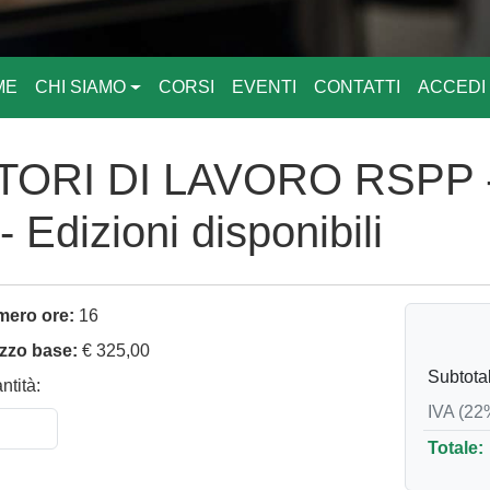
ME
CHI SIAMO
CORSI
EVENTI
CONTATTI
ACCEDI
ORI DI LAVORO RSPP
Edizioni disponibili
ero ore:
16
zzo base:
€ 325,00
Subtota
ntità:
IVA (22
Totale: