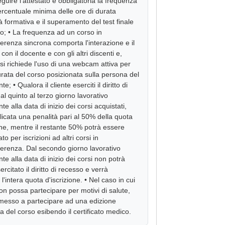
guire l'attestato è obbligatoria la frequenza
rcentuale minima delle ore di durata
ità formativa e il superamento del test finale
to; • La frequenza ad un corso in
erenza sincrona comporta l'interazione e il
con il docente e con gli altri discenti e,
 si richiede l'uso di una webcam attiva per
durata del corso posizionata sulla persona del
e; • Qualora il cliente eserciti il diritto di
al quinto al terzo giorno lavorativo
e alla data di inizio dei corsi acquistati,
licata una penalità pari al 50% della quota
ione, mentre il restante 50% potrà essere
o per iscrizioni ad altri corsi in
erenza. Dal secondo giorno lavorativo
e alla data di inizio dei corsi non potrà
rcitato il diritto di recesso e verrà
 l'intera quota d'iscrizione. • Nel caso in cui
 non possa partecipare per motivi di salute,
esso a partecipare ad una edizione
a del corso esibendo il certificato medico.