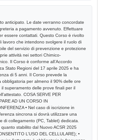
 anticipato. Le date verranno concordate
greteria a pagamento avvenuto. Effettuare
er essere contattati. Questo Corso è rivolto
di lavoro che intendono svolgere il ruolo di
ile del servizio di prevenzione e protezione
prie attività nei settori Chimico-
mico. Il Corso è conforme all’Accordo
a Stato Regioni del 17 aprile 2025 e ha
nza di 5 anni. Il Corso prevede la
 obbligatoria per almeno il 90% delle ore
 il superamento delle prove finali per il
dell'attestato. COSA SERVE PER
PARE AD UN CORSO IN
FERENZA • Nel caso di iscrizione in
erenza sincrona si dovrà utilizzare una
e di collegamento (PC, Tablet) dedicata.
quanto stabilito dal Nuovo ACSR 2025
ONSENTITO L’USO DEL CELLULARE); •