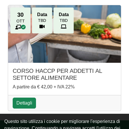
30
Data
Data
TBD
TBD
OTT
CORSO HACCP PER ADDETTI AL
SETTORE ALIMENTARE
A partire da € 42,00 + IVA 22%
Dettagli
Questo sito utilizza i cookie per migliorare l'esperienza di
navigazione. Continuando a navigare accetti l'utilizzo dei
© 2024 ASSOCIAZIONE IL VOLO