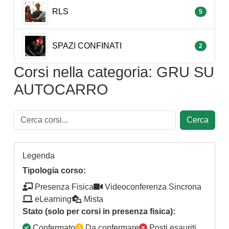
RLS
5
SPAZI CONFINATI
2
Corsi nella categoria: GRU SU
AUTOCARRO
Cerca
Legenda
Tipologia corso:
Presenza Fisica
Videoconferenza Sincrona
eLearning
Mista
Stato (solo per corsi in presenza fisica):
Confermato
Da confermare
Posti esauriti