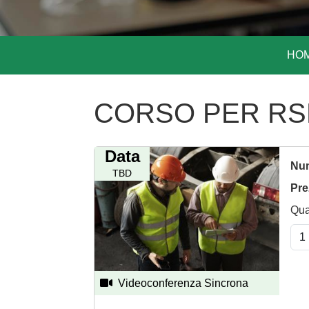
HO
CORSO PER RSPP 
Data
Num
TBD
Pre
Qua
Videoconferenza Sincrona