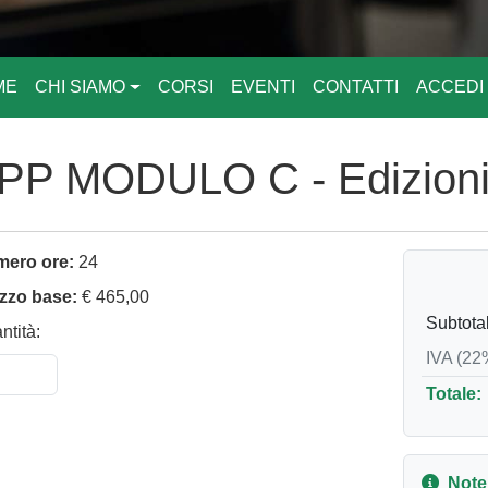
ME
CHI SIAMO
CORSI
EVENTI
CONTATTI
ACCEDI
MODULO C - Edizioni d
ero ore:
24
zzo base:
€ 465,00
Subtota
ntità:
IVA (22
Totale:
Note