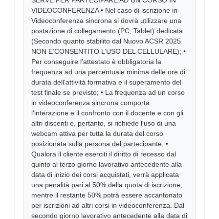
SERVE PER PARTECIPARE AD UN CORSO IN
VIDEOCONFERENZA • Nel caso di iscrizione in
Videoconferenza sincrona si dovrà utilizzare una
postazione di collegamento (PC, Tablet) dedicata.
(Secondo quanto stabilito dal Nuovo ACSR 2025
NON E’CONSENTITO L’USO DEL CELLULARE); •
Per conseguire l'attestato è obbligatoria la
frequenza ad una percentuale minima delle ore di
durata dell'attività formativa e il superamento del
test finale se previsto; • La frequenza ad un corso
in videoconferenza sincrona comporta
l'interazione e il confronto con il docente e con gli
altri discenti e, pertanto, si richiede l'uso di una
webcam attiva per tutta la durata del corso
posizionata sulla persona del partecipante; •
Qualora il cliente eserciti il diritto di recesso dal
quinto al terzo giorno lavorativo antecedente alla
data di inizio dei corsi acquistati, verrà applicata
una penalità pari al 50% della quota di iscrizione,
mentre il restante 50% potrà essere accantonato
per iscrizioni ad altri corsi in videoconferenza. Dal
secondo giorno lavorativo antecedente alla data di